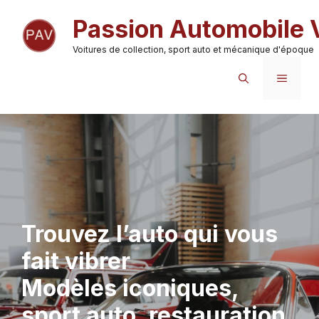
Aller
Passion Automobile 
au
contenu
Voitures de collection, sport auto et mécanique d'époque
MENU
Trouvez l’auto qui vous
fait vibrer
Modèles iconiques,
sport auto, restauration