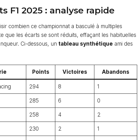
s F1 2025 : analyse rapide
saisir combien ce championnat a basculé à multiples
 que les écarts se sont réduits, effaçant les habituelles
inqueur. Ci-dessous, un
tableau synthétique
ami des
rie
Points
Victoires
Abandons
acing
294
8
1
285
6
0
258
4
2
230
2
1