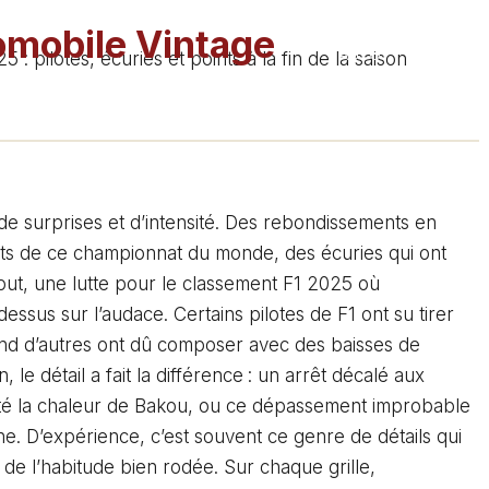
omobile Vintage
AUTO
MOTO
: pilotes, écuries et points à la fin de la saison
 et mécanique d'époque
de surprises et d’intensité. Des rebondissements en
ts de ce championnat du monde, des écuries qui ont
tout, une lutte pour le classement F1 2025 où
dessus sur l’audace. Certains pilotes de F1 ont su tirer
uand d’autres ont dû composer avec des baisses de
 le détail a fait la différence : un arrêt décalé aux
té la chaleur de Bakou, ou ce dépassement improbable
ne. D’expérience, c’est souvent ce genre de détails qui
 de l’habitude bien rodée. Sur chaque grille,