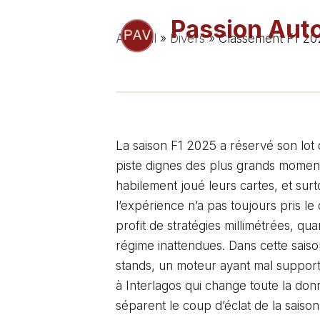
Aller
Passion Aut
au
Accueil
»
Divers
»
Classement F1 2025 
contenu
Voitures de collection, sport auto
La saison F1 2025 a réservé son lot 
piste dignes des plus grands momen
habilement joué leurs cartes, et sur
l’expérience n’a pas toujours pris le 
profit de stratégies millimétrées, q
régime inattendues. Dans cette saison,
stands, un moteur ayant mal suppor
à Interlagos qui change toute la don
séparent le coup d’éclat de la saison