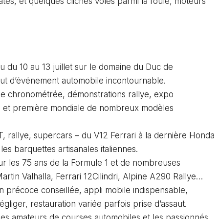
ates, et quelques clichés volés parmi la foule, moteurs
nu du 10 au 13 juillet sur le domaine du Duc de
tut d’événement automobile incontournable.
e chronométrée, démonstrations rallye, expo
es et première mondiale de nombreux modèles
T, rallye, supercars – du V12 Ferrari à la dernière Honda
les barquettes artisanales italiennes.
eur les 75 ans de la Formule 1 et de nombreuses
rtin Valhalla, Ferrari 12Cilindri, Alpine A290 Rallye…
on précoce conseillée, appli mobile indispensable,
iger, restauration variée parfois prise d’assaut.
les amateurs de courses automobiles et les passionnés