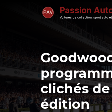
Aller
Passion Aut
au
contenu
Voitures de collection, sport auto
Goodwood 
programme
clichés de
édition