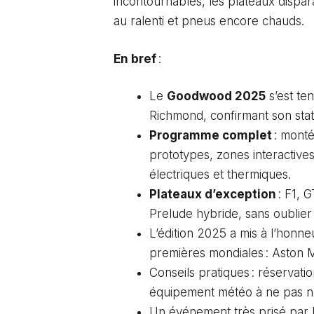
incontournables, les plateaux dispar
au ralenti et pneus encore chauds.
En bref
:
Le
Goodwood 2025
s’est te
Richmond, confirmant son sta
Programme complet
: monté
prototypes, zones interactiv
électriques et thermiques.
Plateaux d’exception
: F1, G
Prelude hybride, sans oublier 
L’édition 2025 a mis à l’honn
premières mondiales : Aston Ma
Conseils pratiques : réservati
équipement météo à ne pas négl
Un événement très prisé par 