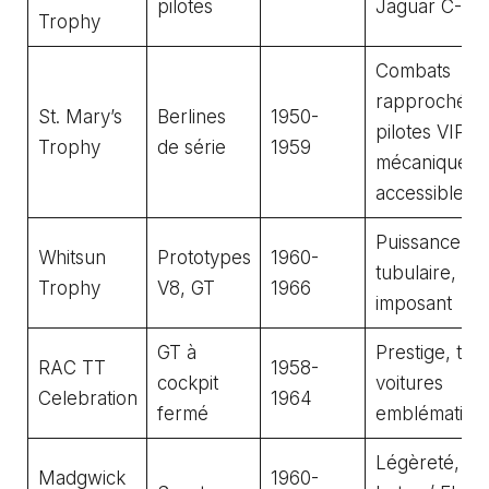
pilotes
Jaguar C-Ty
Trophy
Combats
rapprochés,
St. Mary’s
Berlines
1950-
pilotes VIP,
Trophy
de série
1959
mécanique
accessible
Puissance, ch
Whitsun
Prototypes
1960-
tubulaire, bru
Trophy
V8, GT
1966
imposant
GT à
Prestige, ten
RAC TT
1958-
cockpit
voitures
Celebration
1964
fermé
emblématiqu
Légèreté, agil
Madgwick
1960-