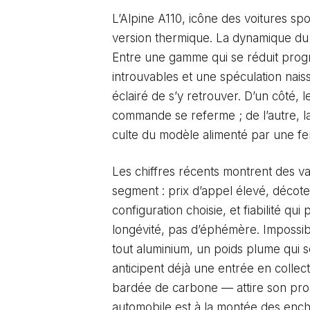
L’Alpine A110, icône des voitures sp
version thermique. La dynamique du
Entre une gamme qui se réduit progr
introuvables et une spéculation naiss
éclairé de s’y retrouver. D’un côté, 
commande se referme ; de l’autre, la 
culte du modèle alimenté par une fe
Les chiffres récents montrent des va
segment : prix d’appel élevé, décote 
configuration choisie, et fiabilité qu
longévité, pas d’éphémère. Impossib
tout aluminium, un poids plume qui sé
anticipent déjà une entrée en collec
bardée de carbone — attire son prop
automobile est à la montée des ench