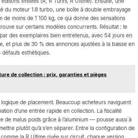
éditions limitées (R, R Turini, R Ultime). Ensuite, une
bilité du moteur 1.8 turbo, une boîte à double embrayage
um de moins de 1 100 kg, ce qui donne des sensations
retrouve sur certains modèles concurrents. Résultat : le
 par des exemplaires bien entretenus, avec 54 jours en
e, et plus de 30 % des annonces ajustées à la baisse en
 défauts esthétiques.
re de collection : prix, garanties et pièges
une logique de placement. Beaucoup acheteurs naviguent
ation d’une entrée rapide en collection. La fiscalité
de malus poids grâce à l’aluminium — pousse aussi à
smettre plutôt qu’à s’en séparer. Entre la configuration de
 comme la R Ultime rivée sur circuit, chaque version