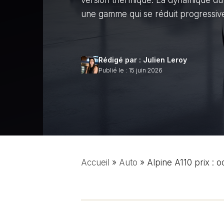
version thermique. La dynamique du
une gamme qui se réduit progressiv
Rédigé par : Julien Leroy
Publié le : 15 juin 2026
Accueil
»
Auto
»
Alpine A110 prix : 