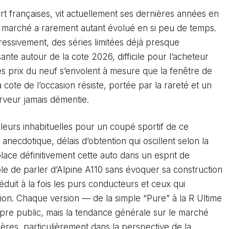
ort françaises, vit actuellement ses dernières années en
 marché a rarement autant évolué en si peu de temps.
essivement, des séries limitées déjà presque
ante autour de la cote 2026, difficile pour l’acheteur
les prix du neuf s’envolent à mesure que la fenêtre de
cote de l’occasion résiste, portée par la rareté et un
rveur jamais démentie.
leurs inhabituelles pour un coupé sportif de ce
anecdotique, délais d’obtention qui oscillent selon la
i place définitivement cette auto dans un esprit de
le de parler d’Alpine A110 sans évoquer sa construction
duit à la fois les purs conducteurs et ceux qui
tion. Chaque version — de la simple “Pure” à la R Ultime
re public, mais la tendance générale sur le marché
ères, particulièrement dans la perspective de la