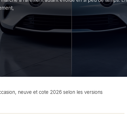
 marché a rarement autant évolué en si peu de temps. En
ement,
occasion, neuve et cote 2026 selon les versions