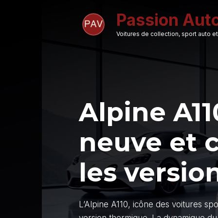
Aller
Passion Aut
au
contenu
Voitures de collection, sport auto
Alpine A11
neuve et 
les versio
L’Alpine A110, icône des voitures sp