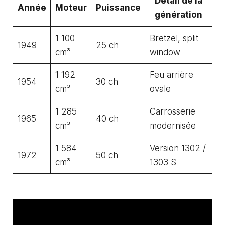
Détail de la
Année
Moteur
Puissance
génération
1 100
Bretzel, split
1949
25 ch
cm³
window
1 192
Feu arrière
1954
30 ch
cm³
ovale
1 285
Carrosserie
1965
40 ch
cm³
modernisée
1 584
Version 1302 /
1972
50 ch
cm³
1303 S