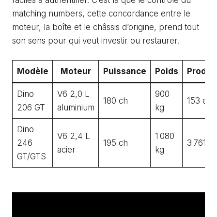
faciles à authentifier. C’est là que le contrôle du
matching numbers, cette concordance entre le
moteur, la boîte et le châssis d’origine, prend tout
son sens pour qui veut investir ou restaurer.
Modèle
Moteur
Puissance
Poids
Produc
Dino
V6 2,0 L
900
180 ch
153 ex.
206 GT
aluminium
kg
Dino
V6 2,4 L
1 080
246
195 ch
3 761 ex
acier
kg
GT/GTS