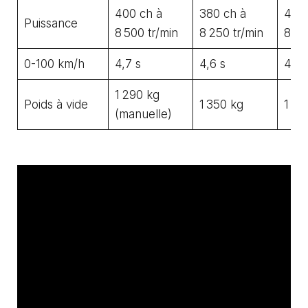
400 ch à
380 ch à
490 
Puissance
8 500 tr/min
8 250 tr/min
8 50
0-100 km/h
4,7 s
4,6 s
4,0 
1 290 kg
Poids à vide
1 350 kg
1 45
(manuelle)