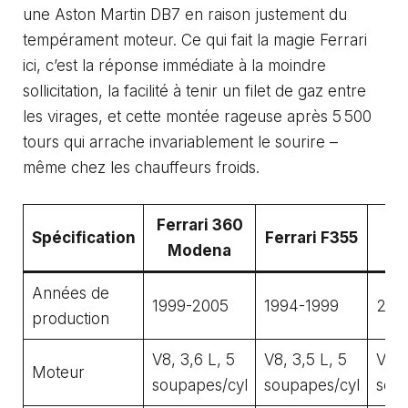
une Aston Martin DB7 en raison justement du
tempérament moteur. Ce qui fait la magie Ferrari
ici, c’est la réponse immédiate à la moindre
sollicitation, la facilité à tenir un filet de gaz entre
les virages, et cette montée rageuse après 5 500
tours qui arrache invariablement le sourire –
même chez les chauffeurs froids.
Ferrari 360
F
Spécification
Ferrari F355
Modena
Années de
1999-2005
1994-1999
200
production
V8, 3,6 L, 5
V8, 3,5 L, 5
V8, 
Moteur
soupapes/cyl
soupapes/cyl
soup