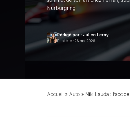
sommet de son art chez Ferrari, subi
Nürburgring.
Rédigé par : Julien Leroy
Publié le : 26 mai 2026
Accueil
»
Auto
»
Niki Lauda : l’accid