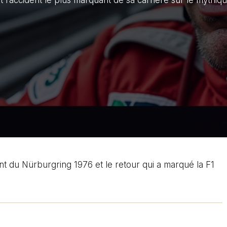
t l’accident le plus marquant de sa carrière sur le mythiq
ent du Nürburgring 1976 et le retour qui a marqué la F1