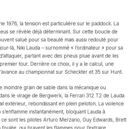
e 1976, la tension est particulière sur le paddock. La
neus se révèle déjà déterminant. Sur cette boucle de
ouvent salué pour sa beauté mais aussi redouté pour
our-là, Niki Lauda – surnommé « l’ordinateur » pour sa
 d’attaquer, partant avec des pneus pluie avant de les
remier tour. Derrière ce choix, il y a le calcul, une
ts d’avance au championnat sur Scheckter et 35 sur Hunt.
le moindre grain de sable dans la mécanique ou
dans le virage de Bergwerk, la Ferrari 312 T2 de Lauda
 rail extérieur, rebondissant en plein peloton. La violence
o s’enflamme instantanément, bloquant Lauda à
 : ce sont les pilotes Arturo Merzario, Guy Edwards, Brett
a foulée, qui bravent les flammes pour l’extraire.