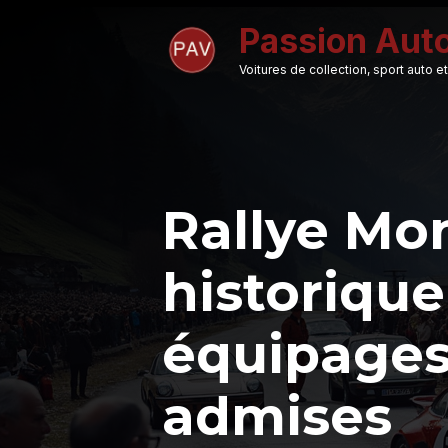
Aller
Passion Aut
au
contenu
Voitures de collection, sport auto
Rallye Mo
historique
équipages
admises