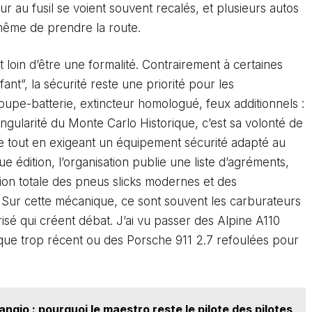
leur au fusil se voient souvent recalés, et plusieurs autos
même de prendre la route.
 loin d’être une formalité. Contrairement à certaines
nt”, la sécurité reste une priorité pour les
coupe-batterie, extincteur homologué, feux additionnels :
ingularité du Monte Carlo Historique, c’est sa volonté de
ne tout en exigeant un équipement sécurité adapté au
 édition, l’organisation publie une liste d’agréments,
tion totale des pneus slicks modernes et des
. Sur cette mécanique, ce sont souvent les carburateurs
risé qui créent débat. J’ai vu passer des Alpine A110
que trop récent ou des Porsche 911 2.7 refoulées pour
.
ngio : pourquoi le maestro reste le pilote des pilotes